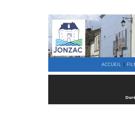
|
ACCUEIL
FI
Duré