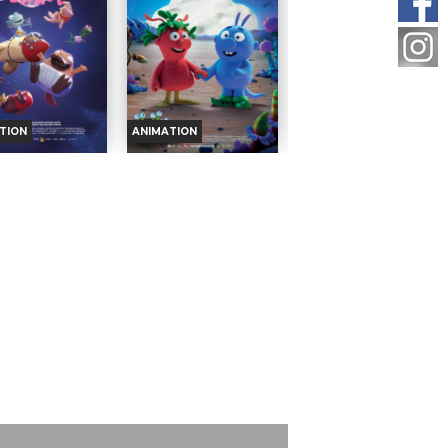
TION
ANIMATION
ON-NON DANS
LES TOUROUGES ET
L'ESPACE
LES TOUBLEUS
oraires et Infos
Horaires et Infos
ande-annonce
Bande-annonce
Réservation
Réservation
TOUT PUBLIC
TOUT PUBLIC
amme de deux courts
Un programme de quatre
ages : Non-Non
courts métrages haut en
cit et Non-Non dans
couleur pour triompher des
e.
différences !
sation :
Wassim
Réalisation :
Schettini
b...
Alejo,...
Acteurs :
Sally Hawkins,