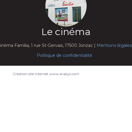
Le cinéma
inéma Familia, 1 rue St-Gervais, 17500 Jonzac |
Mentions légales
Politique de confidentialité
Création site internet www.erakys.com