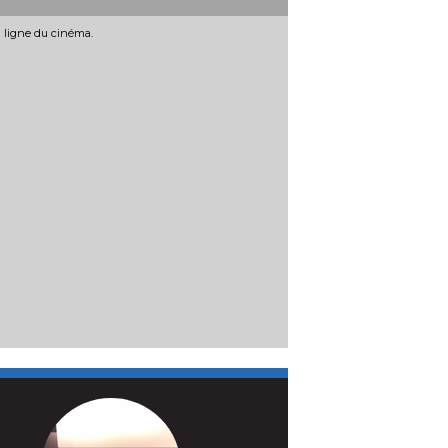
Bill Bailey,...
le le
: 19/08/2026
n ligne du cinéma.
En salle le
: 26/08/2026