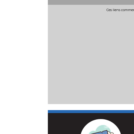
Bande-annonce
Bande-anno
En salle le
: 12/08/2026
En salle le
: 12/08/
Ces liens commerc
Réservation
Réservati
TOUT PUBLIC
TOUT PUBL
Artus signe un show XXL à voir
Disgracié par l
sur grand écran !
d'Espagne, Don 
Il entre dans l'Histoire en
veut se venger. Pour
devenant le
force son valet Ruy B
premierReplacePointSuspension
Réalisation :
Dom
Réalisation :
Julien Faustino
Thiel
Acteurs :
La Trou
Comédie-française..
En salle le
: 24/09/2026
En salle le
: 03/12/