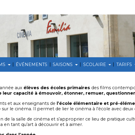
|
|
|
|
LMS
ÉVÉNEMENTS
SAISONS
SCOLAIRE
TARIFS
e année aux
élèves des écoles primaires
des films contempor
de leur capacité à émouvoir, étonner, remuer, questionner
ants et aux enseignants de
l’école élémentaire et pré-éléme
e
sur le cinéma. Il permet de lier le cinéma à l’école avec deux 
n de la salle de cinéma et s’approprier ce lieu de pratique cultu
 en tant qu’art à découvrir et à aimer.
ons dans l’année
.