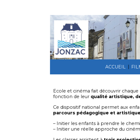
|
ACCUEIL
FI
Ecole et cinéma fait découvrir chaqu
fonction de leur
qualité artistique, 
Ce dispositif national permet aux enf
parcours pédagogique et artistiqu
– Initier les enfants à prendre le chemi
– Initier une réelle approche du cinéma
Les classes assistent à
trois projecti