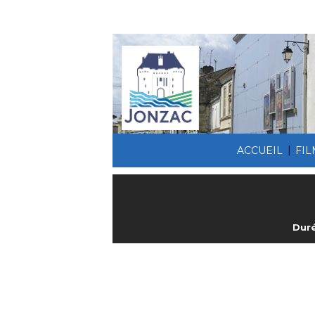
|
ACCUEIL
FI
Duré