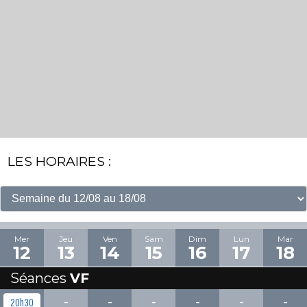
LES HORAIRES :
Mer
Jeu
Ven
Sam
Dim
Lun
Mar
12
13
14
15
16
17
18
Séances
VF
-
-
-
-
-
-
20h30