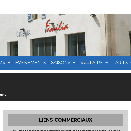
|
|
|
|
LMS
ÉVÉNEMENTS
SAISONS
SCOLAIRE
TARIFS
e :
LIENS COMMERCIAUX