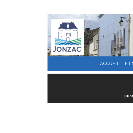
|
ACCUEIL
FI
Duré